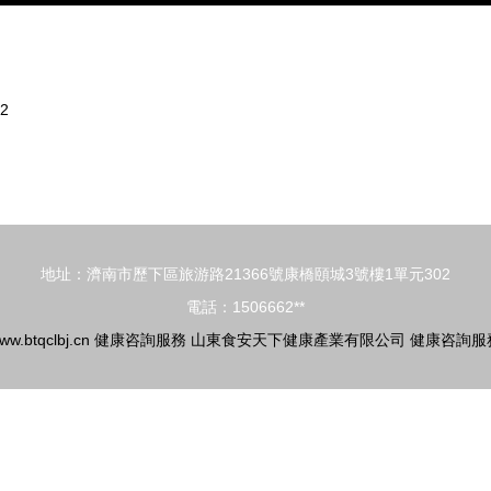
2
地址：濟南市歷下區旅游路21366號康橋頤城3號樓1單元302
電話：1506662**
ww.btqclbj.cn
健康咨詢服務
山東食安天下健康產業有限公司
健康咨詢服