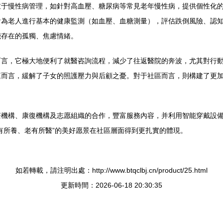
重于慢性病管理，如針對高血壓、糖尿病等常見老年慢性病，提供個性化
會為老人進行基本的健康監測（如血壓、血糖測量），評估跌倒風險、認
能存在的孤獨、焦慮情緒。
而言，它極大地便利了就醫咨詢流程，減少了往返醫院的奔波，尤其對行
庭而言，緩解了子女的照護壓力與后顧之憂。對于社區而言，則構建了更
療機構、康復機構及志愿組織的合作，豐富服務內容，并利用智能穿戴設
有所養、老有所醫”的美好愿景在社區層面得到更扎實的體現。
如若轉載，請注明出處：http://www.btqclbj.cn/product/25.html
更新時間：2026-06-18 20:30:35