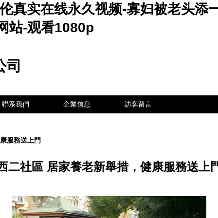
刮伦真实在线永久视频-寡妇被老头添
网站-观看1080p
公司
聯系我們
企業信息
訪客留言
健康服務送上門
西二社區 居家養老新舉措，健康服務送上