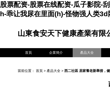
股票配资-股票在线配资-瓜子影院-
h-乖让我尿在里面(h)-怪物强人类3d
山東食安天下健康產業有限
首頁
企業簡介
產品大全
當前位置：
首頁
>
產品大全
>
西二社區 居家養老新舉措，