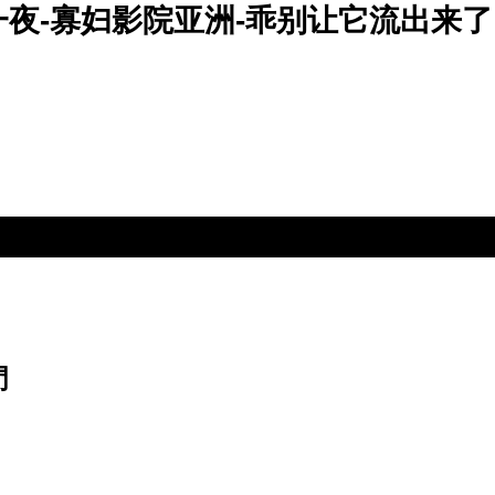
一夜-寡妇影院亚洲-乖别让它流出来了
門