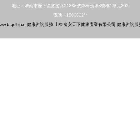
地址：濟南市歷下區旅游路21366號康橋頤城3號樓1單元302
電話：1506662**
ww.btqclbj.cn
健康咨詢服務
山東食安天下健康產業有限公司
健康咨詢服