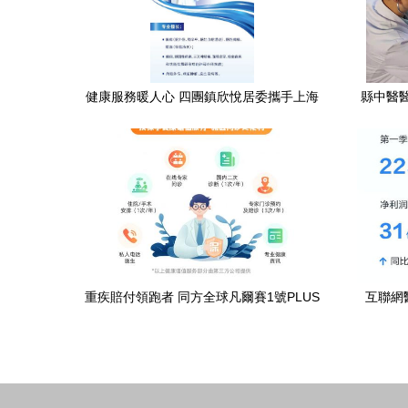
健康服務暖人心 四團鎮欣悅居委攜手上海
縣中醫醫
壹博醫院舉辦家門口健康咨詢活動預告
重疾賠付領跑者 同方全球凡爾賽1號PLUS
互聯網
重疾險深度評測——非標體投保的明智選
擇